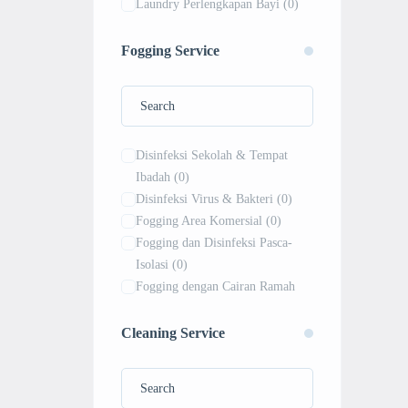
Laundry Perlengkapan Bayi
(0)
Laundry Satuan
(0)
Laundry Seprai dan Bed Cover
Fogging Service
(0)
Setrika Saja
(0)
Disinfeksi Sekolah & Tempat
Ibadah
(0)
Disinfeksi Virus & Bakteri
(0)
Fogging Area Komersial
(0)
Fogging dan Disinfeksi Pasca-
Isolasi
(0)
Fogging dengan Cairan Ramah
Lingkungan
(0)
Fogging Gudang & Area Industri
Cleaning Service
(0)
Fogging Nyamuk
(0)
Fogging Perkantoran & Gedung