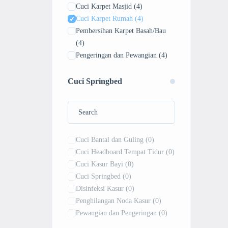
Cuci Karpet Masjid
(4)
Cuci Karpet Rumah
(4)
Pembersihan Karpet Basah/Bau
(4)
Pengeringan dan Pewangian
(4)
Penghilangan Noda Bandel
(4)
Vakum dan Penyedotan Debu
(4)
Cuci Springbed
Cuci Karpet Apartemen
(0)
Cuci Bantal dan Guling
(0)
Cuci Headboard Tempat Tidur
(0)
Cuci Kasur Bayi
(0)
Cuci Springbed
(0)
Disinfeksi Kasur
(0)
Penghilangan Noda Kasur
(0)
Pewangian dan Pengeringan
(0)
Vakum Anti-Tungau
(0)