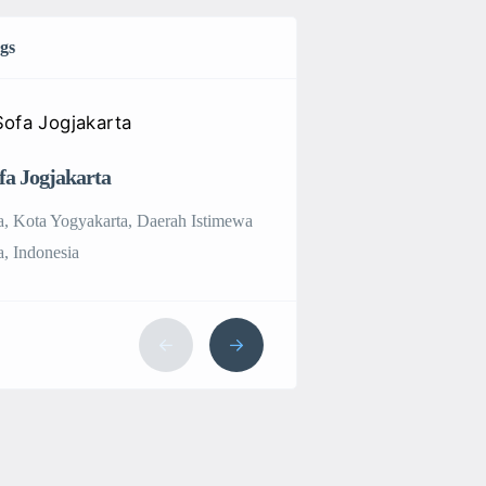
ngs
fa Jogjakarta
Jasa Cuci Sofa Jakart
a, Kota Yogyakarta, Daerah Istimewa
Jakarta Barat, Kec. Kb
, Indonesia
Barat, Daerah Khusus I