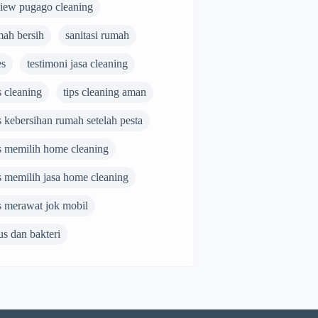
view pugago cleaning
mah bersih
sanitasi rumah
es
testimoni jasa cleaning
s cleaning
tips cleaning aman
s kebersihan rumah setelah pesta
ps memilih home cleaning
s memilih jasa home cleaning
s merawat jok mobil
us dan bakteri