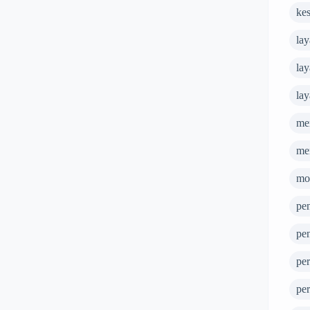
kes
lay
lay
la
me
me
mob
pe
pe
pe
pe