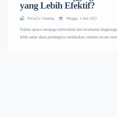
yang Lebih Efektif?
PuGaGo Cleaning
Minggu, 1 Juni 2025
Dalam upaya menjaga kebersihan dan kesehatan lingkungan
lebih sadar akan pentingnya melakukan sanitasi secara m
adalah fogging dan disinfektan. Keduanya terdengar miri
sebenarnya, keduanya memiliki perbedaan signifikan dari seg
keamanan penggunaannya. Pada artikel ini, […]