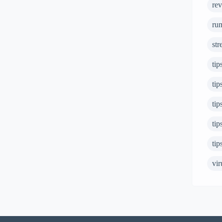
re
ru
str
tip
tip
ti
tip
tip
vir