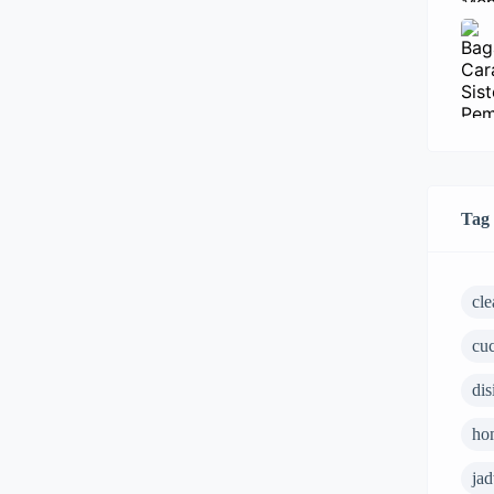
Tag
cle
cuc
dis
ho
ja