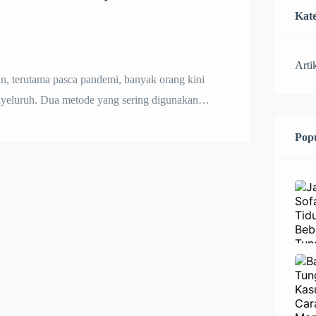
Kate
Arti
, terutama pasca pandemi, banyak orang kini
enyeluruh. Dua metode yang sering digunakan
p, bahkan sering dianggap sama. Namun
Popu
i fungsi, cara kerja, efektivitas, hingga