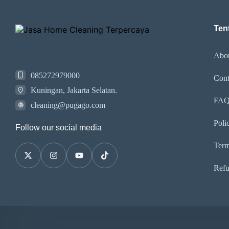
Ten
Abo
085272979000
Cont
Kuningan, Jakarta Selatan.
FA
cleaning@pugago.com
Poli
Follow our social media
Term
Refu