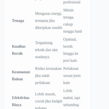
profesional
Minim
Menguras energi,
tenaga,
Tenaga
terutama jika
cukup
dikerjakan sendiri
tunggu hasil
Optimal,
Tergantung
Kualitas
bersih
teknik dan alat
Bersih
hingga ke
seadanya
pori kain
Risiko kerusakan
Perlakuan
Keamanan
jika salah
sesuai jenis
Bahan
perlakuan
kain
Lebih
Lebih murah,
Efektivitas
mahal, tapi
cocok jika budget
Biaya
sebanding
terbatas